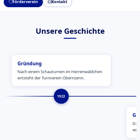
Förderverein
Kontakt
Unsere Geschichte
Gründung
Nach einem Schauturnen im Herrenwäldchen
entsteht der Turnverein Obernzenn.
1922
Ga
Das
wir