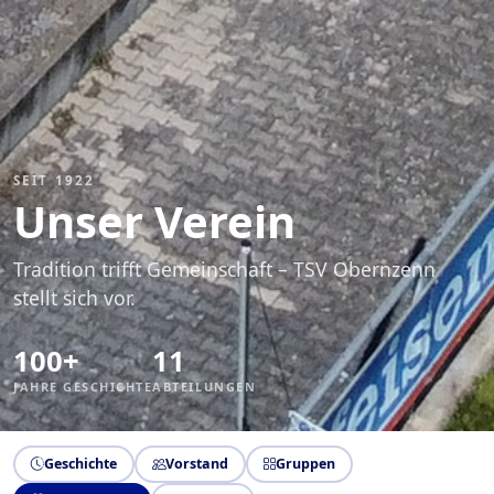
SEIT 1922
Unser Verein
Tradition trifft Gemeinschaft – TSV Obernzenn
stellt sich vor.
100+
11
JAHRE GESCHICHTE
ABTEILUNGEN
Geschichte
Vorstand
Gruppen