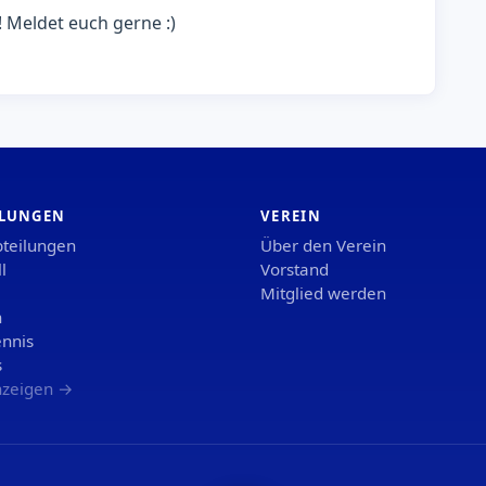
! Meldet euch gerne :)
ILUNGEN
VEREIN
bteilungen
Über den Verein
l
Vorstand
Mitglied werden
n
ennis
s
nzeigen →